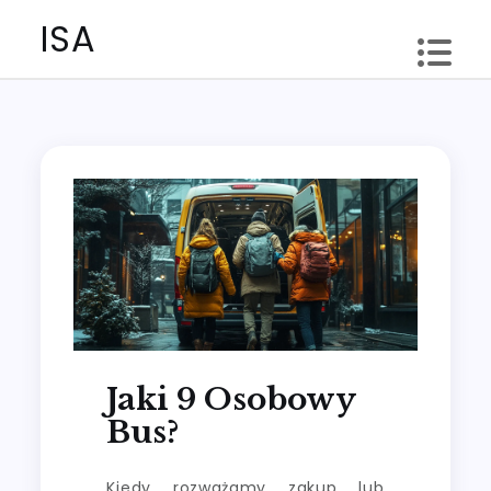
Skip
ISA
to
content
Jaki 9 Osobowy
Bus?
Kiedy rozważamy zakup lub