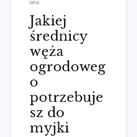
lata.
Jakiej
średnicy
węża
ogrodoweg
o
potrzebuje
sz do
myjki