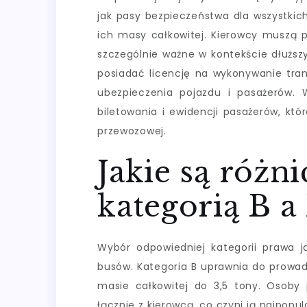
jak pasy bezpieczeństwa dla wszystk
ich masy całkowitej. Kierowcy muszą p
szczególnie ważne w kontekście dłuższ
posiadać licencję na wykonywanie tra
ubezpieczenia pojazdu i pasażerów.
biletowania i ewidencji pasażerów, któ
przewozowej.
Jakie są różn
kategorią B a
Wybór odpowiedniej kategorii prawa j
busów. Kategoria B uprawnia do prowa
masie całkowitej do 3,5 tony. Osoby
łącznie z kierowcą, co czyni ją najpopu