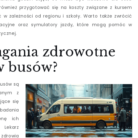
 również przygotować się na koszty związane z kursem
 w zależności od regionu i szkoły. Warto także zwrócić
acyjne oraz symulatory jazdy, które mogą pomóc w
tycznej.
agania zdrowotne
w busów?
busów są
zanym z
jące się
 badania
enę ich
 Lekarz
 zdrowia