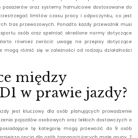
ich pasażerów oraz systemy hamulcowe dostosowane do
rzestrzegać limitów czasu pracy i odpoczynku, co jest
ych tras przewozowych. Ponadto każdy przewoźnik musi
nsportu osób oraz spełniać określone normy dotyczące
 Warto również zwrócić uwagę na przepisy dotyczące
re mogą różnić się w zależności od rodzaju działalności
ice między
 D1 w prawie jazdy?
azdy jest kluczowy dla osób planujących prowadzenie
dzenia pojazdów osobowych oraz lekkich dostawczych o
 posiadające tę kategorię mogą przewozić do 9 osób
larniejszą opcją dla osób transportujących małe grupy. Z