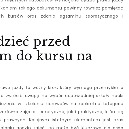
ku większych autobusów wymagane będzie prawo jazdy
yskaniem takiego dokumentu powinny również pamiętać
ich kursów oraz zdania egzaminu teoretycznego i
dzieć przed
em do kursu na
prawo jazdy to ważny krok, który wymaga przemyślenia
to zwrócić uwagę na wybór odpowiedniej szkoły nauki
dczenie w szkoleniu kierowców na konkretne kategorie
arówno zajęcia teoretyczne, jak i praktyczne, które są
 prawnych. Kolejnym istotnym elementem jest czas
talaniu godzin zajęć, co może być kluczowe dla osób