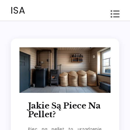
Skip
ISA
to
content
Jakie Są Piece Na
Pellet?
Piec na pellet to urządzenie