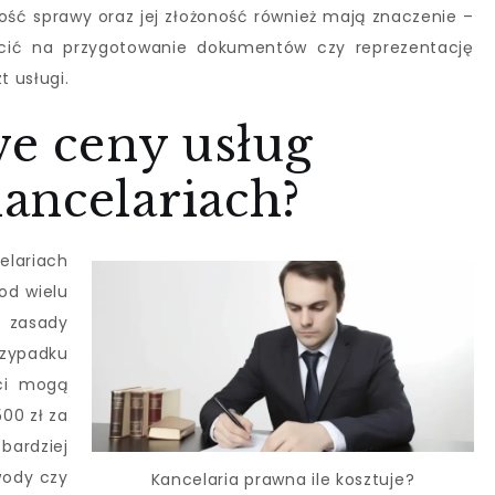
ość sprawy oraz jej złożoność również mają znaczenie –
ęcić na przygotowanie dokumentów czy reprezentację
t usługi.
we ceny usług
ancelariach?
lariach
od wielu
e zasady
padku
ci mogą
00 zł za
bardziej
wody czy
Kancelaria prawna ile kosztuje?