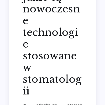
nowoczesn
e
technologi
e
stosowane
w
stomatolog
ii
W dzisiejszych czasach