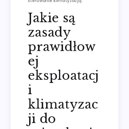
sterowanie klimatyzacją.
Jakie są
zasady
prawidłow
ej
eksploatacj
i
klimatyzac
ji do