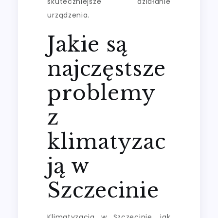
skuteczniejsze działanie
urządzenia.
Jakie są
najczęstsze
problemy
z
klimatyzac
ją w
Szczecinie
Klimatyzacja w Szczecinie, jak