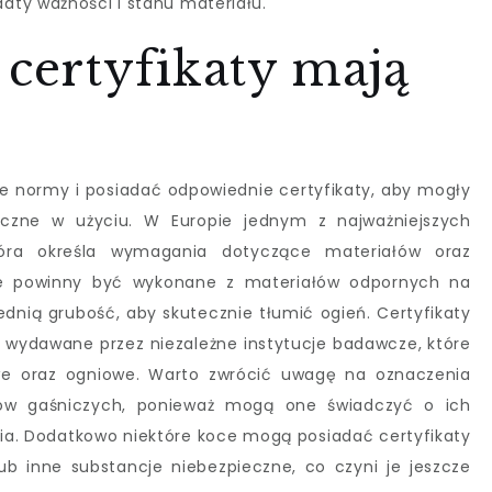
aty ważności i stanu materiału.
 certyfikaty mają
e normy i posiadać odpowiednie certyfikaty, aby mogły
czne w użyciu. W Europie jednym z najważniejszych
óra określa wymagania dotyczące materiałów oraz
 te powinny być wykonane z materiałów odpornych na
nią grubość, aby skutecznie tłumić ogień. Certyfikaty
wydawane przez niezależne instytucje badawcze, które
we oraz ogniowe. Warto zwrócić uwagę na oznaczenia
ów gaśniczych, ponieważ mogą one świadczyć o ich
nia. Dodatkowo niektóre koce mogą posiadać certyfikaty
b inne substancje niebezpieczne, co czyni je jeszcze