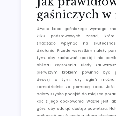
Jak prawidło
gaśniczych w 
Użycie koca gaśniczego wymaga zna
kilku podstawowych zasad, któ
znacząco wpłynąć na skuteczno
działania. Przede wszystkim należy pa
tym, aby zachować spokój i nie pan
obliczu zagrożenia. Kiedy zauważys
pierwszym krokiem powinno być p
decyzji o tym, czy ogień można
samodzielnie za pomocą koca. Jeśli
należy szybko podejść do miejsca pożaru
koc z jego opakowania. Ważne jest, ab
góry, aby odciąć dostęp powietrza. Na
próbować gasić ognia ruchem okrężnym,