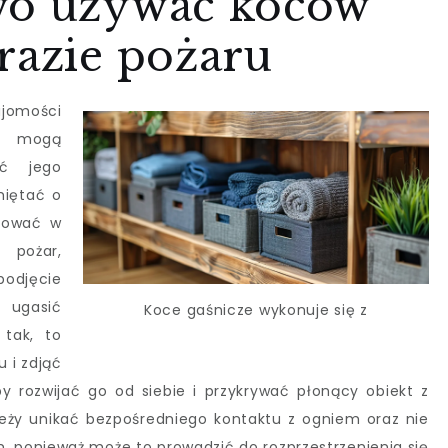
wo używać koców
razie pożaru
jomości
re mogą
ść jego
miętać o
ikować w
z pożar,
odjęcie
 ugasić
Koce gaśnicze wykonuje się z
 tak, to
 i zdjąć
y rozwijać go od siebie i przykrywać płonący obiekt z
leży unikać bezpośredniego kontaktu z ogniem oraz nie
 ponieważ może to prowadzić do rozprzestrzenienia się