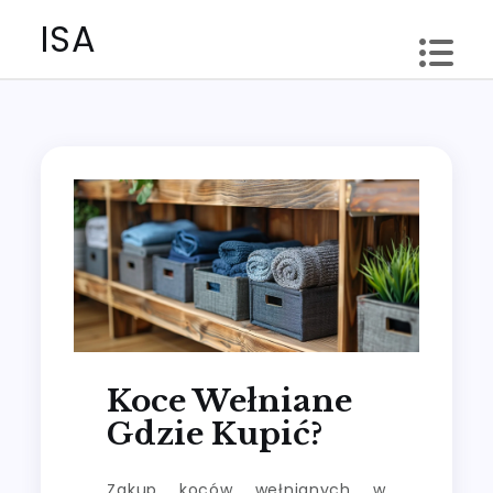
Skip
ISA
to
content
Koce Wełniane
Gdzie Kupić?
Zakup koców wełnianych w