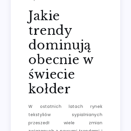
Jakie
trendy
dominują
obecnie w
świecie
kołder
W ostatnich latach rynek
tekstyliów sypialnianych
przeszedł wiele zmian
związanych z nowymi trendami i