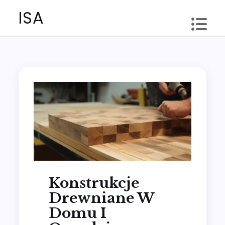
Skip
ISA
to
content
Konstrukcje
Drewniane W
Domu I