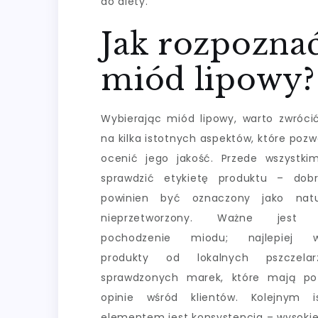
do diety.
Jak rozpoznać
miód lipowy?
Wybierając miód lipowy, warto zwróc
na kilka istotnych aspektów, które poz
ocenić jego jakość. Przede wszystki
sprawdzić etykietę produktu – dob
powinien być oznaczony jako natu
nieprzetworzony. Ważne jest r
pochodzenie miodu; najlepiej w
produkty od lokalnych pszczela
sprawdzonych marek, które mają po
opinie wśród klientów. Kolejnym i
elementem jest konsystencja – wysokiej