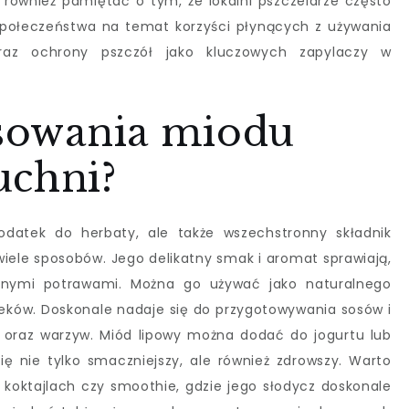
również pamiętać o tym, że lokalni pszczelarze często
społeczeństwa na temat korzyści płynących z używania
oraz ochrony pszczół jako kluczowych zapylaczy w
osowania miodu
uchni?
odatek do herbaty, ale także wszechstronny składnik
wiele sposobów. Jego delikatny smak i aromat sprawiają,
odnymi potrawami. Można go używać jako naturalnego
ieków. Doskonale nadaje się do przygotowywania sosów i
oraz warzyw. Miód lipowy można dodać do jogurtu lub
się nie tylko smaczniejszy, ale również zdrowszy. Warto
oktajlach czy smoothie, gdzie jego słodycz doskonale