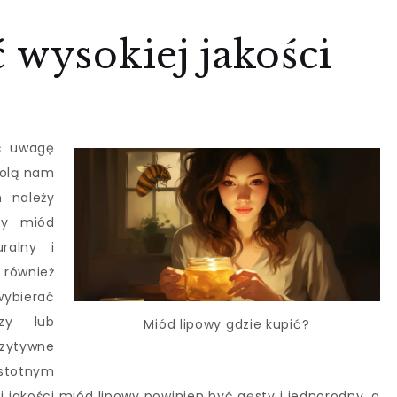
 wysokiej jakości
ić uwagę
wolą nam
m należy
ry miód
ralny i
ównież
ybierać
rzy lub
Miód lipowy gdzie kupić?
zytywne
stotnym
 jakości miód lipowy powinien być gęsty i jednorodny, a