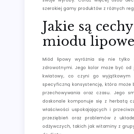
swoje wyroby. Coraz więcej osób de
szerokiej gamy produktów z różnych regi
Jakie są cech
miodu lipowe
Miód lipowy wyróżnia się nie tylko
zdrowotnymi. Jego kolor może być od j
kwiatowy, co czyni go wyjątkowym
specyficzną konsystencję, która może 
przechowywania oraz czasu. Jego sma
doskonale komponuje się z herbatą cz
właściwości uspokajających i przeciw
przeziębień oraz problemów z ukła
odżywczych, takich jak witaminy z gru