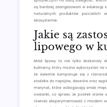
spożywczych na dużą odległość. Warto 
są bardziej zaangażowani w edukację 
naturalnych produktów pszczelich 
ekosystemie.
Jakie są zast
lipowego w k
Miód lipowy to nie tylko doskonały d
kulinarny, który można wykorzystać na 
że świetnie komponuje się z różnor
słodzika do napojów, deserów oraz wyp
marynat, które wzbogacają smak mięs 
owsianki, co sprawi, że posiłek stanie 
również eksperymentować z miodem w k