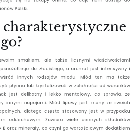
cyduje się na zakupy online, co daje nam dostęp do
onów Polski.
y charakterystyczne
go?
 swoim smakiem, ale także licznymi właściwościami
asnożółtego do złocistego, a aromat jest intensywny i
 wśród innych rodzajów miodu. Miód ten ma także
być płynna lub krystalizować w zależności od warunków
k jest delikatny i lekko mentolowy, co sprawia, że
y innymi napojami. Miód lipowy jest znany ze swoich
zapalnych, dlatego często stosowany jest w przypadku
dem oddechowym. Zawiera wiele cennych składników
py B oraz minerały, co czyni go wartościowym dodatkiem