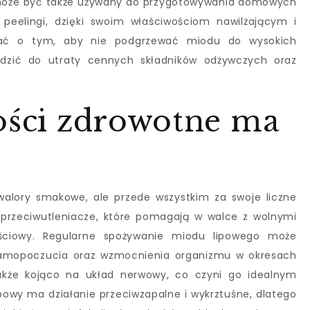
y może być także używany do przygotowywania domowych
peelingi, dzięki swoim właściwościom nawilżającym i
ać o tym, aby nie podgrzewać miodu do wysokich
dzić do utraty cennych składników odżywczych oraz
wości zdrowotne ma
 walory smakowe, ale przede wszystkim za swoje liczne
 przeciwutleniacze, które pomagają w walce z wolnymi
ościowy. Regularne spożywanie miodu lipowego może
samopoczucia oraz wzmocnienia organizmu w okresach
 także kojąco na układ nerwowy, co czyni go idealnym
ipowy ma działanie przeciwzapalne i wykrztuśne, dlatego