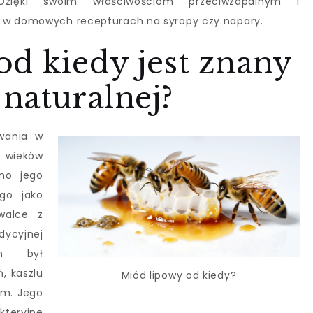
 Dzięki swoim właściwościom przeciwzapalnym i
y w domowych recepturach na syropy czy napary.
d kiedy jest znany
naturalnej?
owania w
 wieków
ano jego
go jako
walce z
ycyjnej
en był
, kaszlu
Miód lipowy od kiedy?
m. Jego
kteryjne