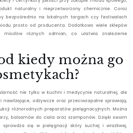
ety i certyfikaty jakości przy zakupie miodu lipowego,
dukt naturalny i nieprzetworzony chemicznie. Coraz
by bezpośrednio na lokalnych targach czy festiwalach
miodu prosto od producenta. Dodatkowo wiele sklepów
ór miodów różnych odmian, co ułatwia znalezienie
od kiedy można go
osmetykach?
larność nie tylko w kuchni i medycynie naturalnej, ale
 nawilżające, odżywcze oraz przeciwzapalne sprawiają,
ukcji różnorodnych preparatów pielęgnacyjnych. Można
arzy, balsamów do ciała oraz szamponów. Dzięki swoim
sprawdza się w pielęgnacji skóry suchej i wrażliwej,