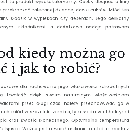
est to produkt wysokokaloryczny. Osoby dbające o linię
 przekraczać zalecanej dziennej dawki cukrów. Miód ten
lny słodzik w wypiekach czy deserach. Jego delikatny
óżnymi składnikami, a dodatkowo nadaje potrawom
od kiedy można go
i jak to robić?
luczowe dla zachowania jego właściwości zdrowotnych
 trwałość dzięki swoim naturalnym właściwościom
walorami przez długi czas, należy przechowywać go w
ymać miód w szczelnie zamkniętym słoiku w chłodnym i
epła oraz światła słonecznego. Optymalna temperatura
elsjusza. Ważne jest również unikanie kontaktu miodu z