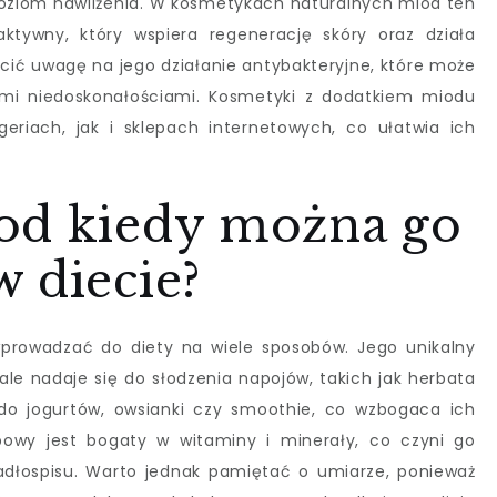
oziom nawilżenia. W kosmetykach naturalnych miód ten
aktywny, który wspiera regenerację skóry oraz działa
cić uwagę na jego działanie antybakteryjne, które może
mi niedoskonałościami. Kosmetyki z dodatkiem miodu
riach, jak i sklepach internetowych, co ułatwia ich
od kiedy można go
 diecie?
wprowadzać do diety na wiele sposobów. Jego unikalny
le nadaje się do słodzenia napojów, takich jak herbata
o jogurtów, owsianki czy smoothie, co wzbogaca ich
powy jest bogaty w witaminy i minerały, co czyni go
dłospisu. Warto jednak pamiętać o umiarze, ponieważ