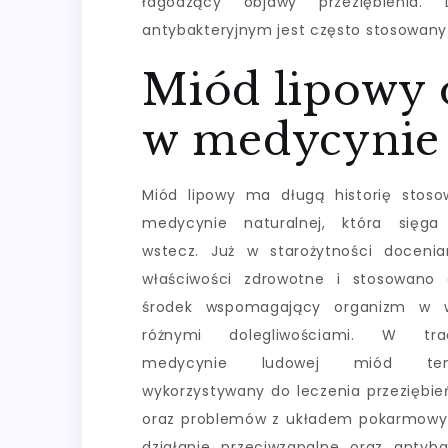
łagodzący objawy przeziębienia.
antybakteryjnym jest często stosowan
Miód lipowy o
w medycynie 
Miód lipowy ma długą historię stos
medycynie naturalnej, która sięga
wstecz. Już w starożytności doceni
właściwości zdrowotne i stosowano 
środek wspomagający organizm w 
różnymi dolegliwościami. W trad
medycynie ludowej miód t
wykorzystywany do leczenia przeziębień
oraz problemów z układem pokarmowy
działanie przeciwzapalne oraz antyba