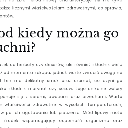
 na zbiór. Miód lipowy charakteryzuje się nie tylko
kże licznymi właściwościami zdrowotnymi, co sprawia,
mentów.
od kiedy można go
uchni?
atek do herbaty czy deserów, ale również składnik wielu
uż od momentu zakupu, jednak warto zwrócić uwagę na
iód ten ma delikatny smak oraz aromat, co czyni go
ako składnik marynat czy sosów. Jego unikalne walory
ponuje się z serami, owocami oraz orzechami. Warto
je właściwości zdrowotne w wysokich temperaturach,
aw po ich ugotowaniu lub pieczeniu. Miód lipowy może
ny środek wspomagający odporność organizmu oraz