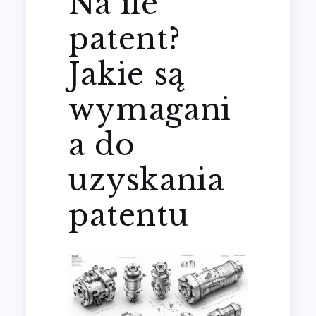
Na ile
patent?
Jakie są
wymagani
a do
uzyskania
patentu