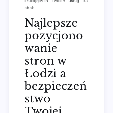
szukających Twoich usług tuż
obok.
Najlepsze
pozycjono
wanie
stron w
Łodzi a
bezpieczeń
stwo
Twojej