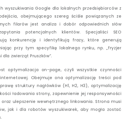
ch wyszukiwania Google dla lokalnych przedsiębiorców z
ejścia, obejmującego szereg ściśle powiązanych ze
ych filarów jest analiza i dobór odpowiednich słów
zapytania potencjalnych klientów. Specjaliści SEO
ują konkurencję i identyfikują frazy, które generują
iając przy tym specyfikę lokalnego rynku, np. „fryzjer
i dla zwierząt Pruszków”.
t optymalizacja on-page, czyli wszystkie czynności
internetowej. Obejmuje ona optymalizację treści pod
rawę struktury nagłówków (H1, H2, H3), optymalizację
kości ładowania strony, zapewnienie jej responsywności
oraz ulepszenie wewnętrznego linkowania. Strona musi
ów, jak i dla robotów wyszukiwarek, aby mogła zostać
.