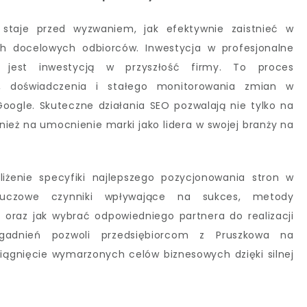
 staje przed wyzwaniem, jak efektywnie zaistnieć w
ch docelowych odbiorców. Inwestycja w profesjonalne
j jest inwestycją w przyszłość firmy. To proces
, doświadczenia i stałego monitorowania zmian w
Google. Skuteczne działania SEO pozwalają nie tylko na
nież na umocnienie marki jako lidera w swojej branży na
liżenie specyfiki najlepszego pozycjonowania stron w
luczowe czynniki wpływające na sukces, metody
O oraz jak wybrać odpowiedniego partnera do realizacji
agadnień pozwoli przedsiębiorcom z Pruszkowa na
ągnięcie wymarzonych celów biznesowych dzięki silnej