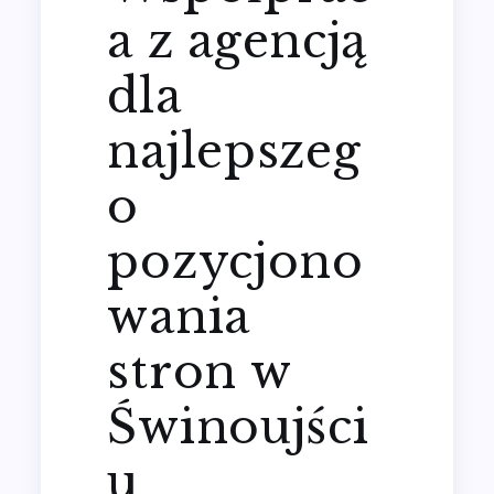
a z agencją
dla
najlepszeg
o
pozycjono
wania
stron w
Świnoujści
u