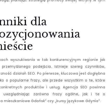
wagę, planując strategię promocji swojej witryny w tym
nniki dla
pozycjonowania
ieście
kach wyszukiwania w tak konkurencyjnym regionie jak
rzemyślanego podejścia. Istnieje szereg czynników,
zność działań SEO. Po pierwsze, kluczowa jest dogłębna
lko o popularne frazy, ale przede wszystkim o te, które
c konkretnych produktów i usług. Agencja SEO powinna
, uwzględniając zarówno frazy ogólne, jak i te o
ia mieszkaniowe Gdańsk” czy „kursy językowe Gdynia”.