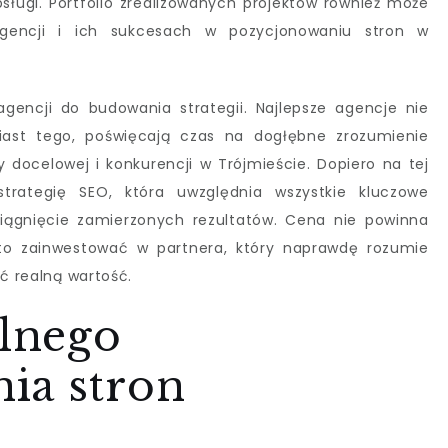
bsługi. Portfolio zrealizowanych projektów również może
agencji i ich sukcesach w pozycjonowaniu stron w
gencji do budowania strategii. Najlepsze agencje nie
iast tego, poświęcają czas na dogłębne zrozumienie
y docelowej i konkurencji w Trójmieście. Dopiero na tej
strategię SEO, która uwzględnia wszystkie kluczowe
siągnięcie zamierzonych rezultatów. Cena nie powinna
to zainwestować w partnera, który naprawdę rozumie
yć realną wartość.
alnego
ia stron