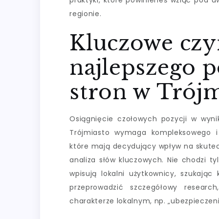
praktyki, które powinieneś wziąć pod u
regionie.
Kluczowe czy
najlepszego 
stron w Trójm
Osiągnięcie czołowych pozycji w wyni
Trójmiasto wymaga kompleksowego i p
które mają decydujący wpływ na skutec
analiza słów kluczowych. Nie chodzi ty
wpisują lokalni użytkownicy, szukają
przeprowadzić szczegółowy research
charakterze lokalnym, np. „ubezpieczen