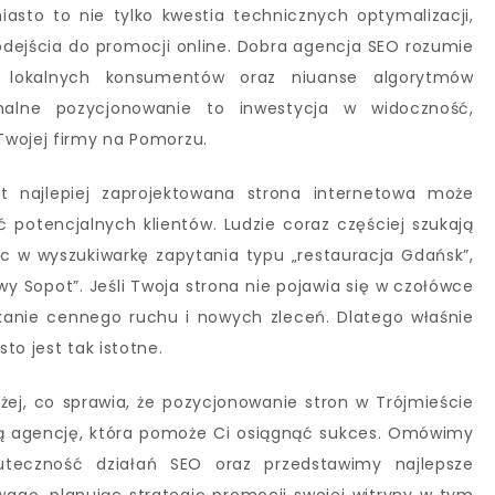
asto to nie tylko kwestia technicznych optymalizacji,
odejścia do promocji online. Dobra agencja SEO rozumie
by lokalnych konsumentów oraz niuanse algorytmów
onalne pozycjonowanie to inwestycja w widoczność,
Twojej firmy na Pomorzu.
et najlepiej zaprojektowana strona internetowa może
 potencjalnych klientów. Ludzie coraz częściej szukają
ąc w wyszukiwarkę zapytania typu „restauracja Gdańsk”,
y Sopot”. Jeśli Twoja strona nie pojawia się w czołówce
kanie cennego ruchu i nowych zleceń. Dlatego właśnie
to jest tak istotne.
iżej, co sprawia, że pozycjonowanie stron w Trójmieście
ią agencję, która pomoże Ci osiągnąć sukces. Omówimy
uteczność działań SEO oraz przedstawimy najlepsze