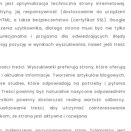
jest optymalizacja techniczna strony internetowej.
tryny, jej responsywność (dostosowanie do urządzeń
TML, a także bezpieczeństwo (certyfikat SSL). Google
enia użytkownika, dlatego strona musi być nie tylko
unkcjonalna i przyjazna dla odwiedzających. Błędy
ą pozycję w wynikach wyszukiwania, nawet jeśli treść
ości treści. Wyszukiwarki preferują strony, które oferują
i aktualne informacje. Tworzenie artykułów blogowych,
se studies, które odpowiadają na potrzeby i pytania
e. Treści powinny być naturalnie nasycone odpowiednimi
ystkim powinny dostarczać realną wartość odbiorcy.
ualizowanie treści, aby utrzymać zainteresowanie
om, że strona jest aktywna i rozwijana.
m najlepszego pozycjonowania stron Trójmiasto jest