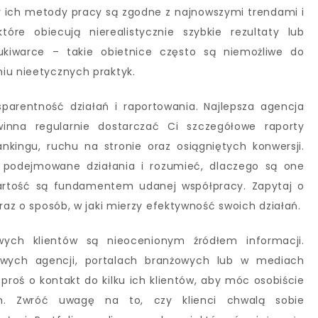
y ich metody pracy są zgodne z najnowszymi trendami i
tóre obiecują nierealistycznie szybkie rezultaty lub
ukiwarce – takie obietnice często są niemożliwe do
iu nieetycznych praktyk.
arentność działań i raportowania. Najlepsza agencja
winna regularnie dostarczać Ci szczegółowe raporty
kingu, ruchu na stronie oraz osiągniętych konwersji.
 podejmowane działania i rozumieć, dlaczego są one
wartość są fundamentem udanej współpracy. Zapytaj o
oraz o sposób, w jaki mierzy efektywność swoich działań.
wych klientów są nieocenionym źródłem informacji.
towych agencji, portalach branżowych lub w mediach
proś o kontakt do kilku ich klientów, aby móc osobiście
h. Zwróć uwagę na to, czy klienci chwalą sobie