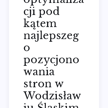
cji pod
kątem
najlepszeg
o
pozycjono
wania
stron w
Wodzisław
iu Śląskim