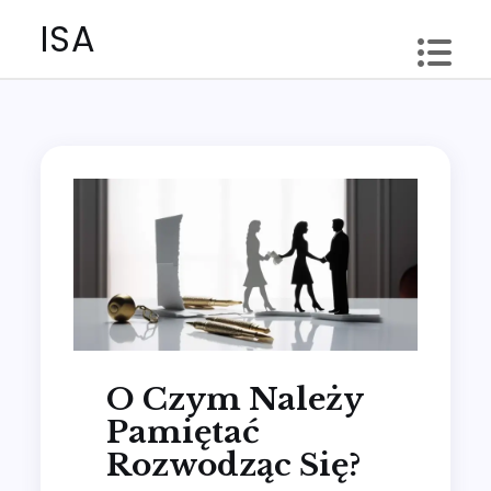
Skip
ISA
to
content
O Czym Należy
Pamiętać
Rozwodząc Się?