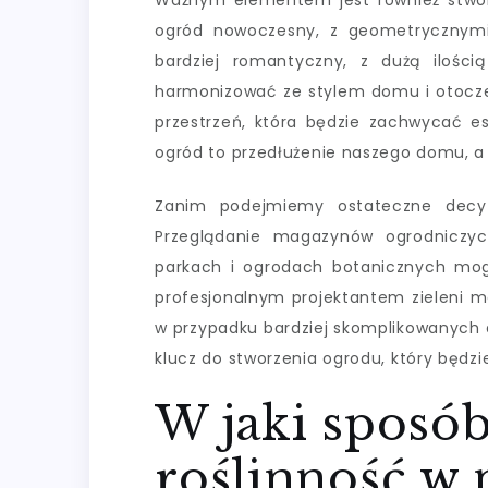
Ważnym elementem jest również stworze
ogród nowoczesny, z geometrycznymi 
bardziej romantyczny, z dużą ilości
harmonizować ze stylem domu i otoczen
przestrzeń, która będzie zachwycać es
ogród to przedłużenie naszego domu, a 
Zanim podejmiemy ostateczne decyzj
Przeglądanie magazynów ogrodniczych
parkach i ogrodach botanicznych mog
profesjonalnym projektantem zieleni m
w przypadku bardziej skomplikowanych a
klucz do stworzenia ogrodu, który będzie 
W jaki sposób
roślinność w