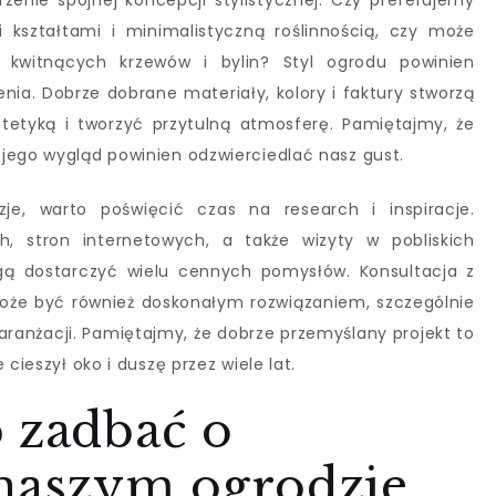
nie spójnej koncepcji stylistycznej. Czy preferujemy
kształtami i minimalistyczną roślinnością, czy może
ą kwitnących krzewów i bylin? Styl ogrodu powinien
ia. Dobrze dobrane materiały, kolory i faktury stworzą
tetyką i tworzyć przytulną atmosferę. Pamiętajmy, że
jego wygląd powinien odzwierciedlać nasz gust.
e, warto poświęcić czas na research i inspiracje.
, stron internetowych, a także wizyty w pobliskich
ą dostarczyć wielu cennych pomysłów. Konsultacja z
oże być również doskonałym rozwiązaniem, szczególnie
ranżacji. Pamiętajmy, że dobrze przemyślany projekt to
cieszył oko i duszę przez wiele lat.
 zadbać o
 naszym ogrodzie