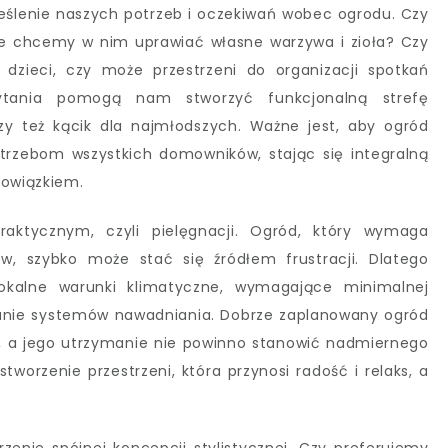
ślenie naszych potrzeb i oczekiwań wobec ogrodu. Czy
że chcemy w nim uprawiać własne warzywa i zioła? Czy
dzieci, czy może przestrzeni do organizacji spotkań
ytania pomogą nam stworzyć funkcjonalną strefę
zy też kącik dla najmłodszych. Ważne jest, aby ogród
trzebom wszystkich domowników, stając się integralną
bowiązkiem.
ktycznym, czyli pielęgnacji. Ogród, który wymaga
w, szybko może stać się źródłem frustracji. Dlatego
lokalne warunki klimatyczne, wymagające minimalnej
wanie systemów nawadniania. Dobrze zaplanowany ogród
a, a jego utrzymanie nie powinno stanowić nadmiernego
tworzenie przestrzeni, która przynosi radość i relaks, a