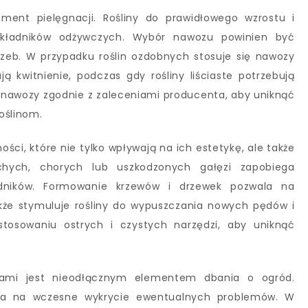
ement pielęgnacji. Rośliny do prawidłowego wzrostu i
 składników odżywczych. Wybór nawozu powinien być
otrzeb. W przypadku roślin ozdobnych stosuje się nawozy
ją kwitnienie, podczas gdy rośliny liściaste potrzebują
ć nawozy zgodnie z zaleceniami producenta, aby uniknąć
oślinom.
ości, które nie tylko wpływają na ich estetykę, ale także
chych, chorych lub uszkodzonych gałęzi zapobiega
kodników. Formowanie krzewów i drzewek pozwala na
kże stymuluje rośliny do wypuszczania nowych pędów i
stosowaniu ostrych i czystych narzędzi, aby uniknąć
bami jest nieodłącznym elementem dbania o ogród.
ala na wczesne wykrycie ewentualnych problemów. W