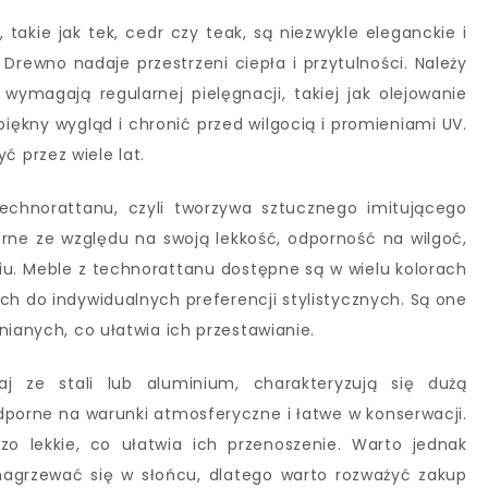
akie jak tek, cedr czy teak, są niezwykle eleganckie i
 Drewno nadaje przestrzeni ciepła i przytulności. Należy
ymagają regularnej pielęgnacji, takiej jak olejowanie
ękny wygląd i chronić przed wilgocią i promieniami UV.
 przez wiele lat.
echnorattanu, czyli tworzywa sztucznego imitującego
arne ze względu na swoją lekkość, odporność na wilgoć,
iu. Meble z technorattanu dostępne są w wielu kolorach
ch do indywidualnych preferencji stylistycznych. Są one
nianych, co ułatwia ich przestawianie.
 ze stali lub aluminium, charakteryzują się dużą
odporne na warunki atmosferyczne i łatwe w konserwacji.
o lekkie, co ułatwia ich przenoszenie. Warto jednak
grzewać się w słońcu, dlatego warto rozważyć zakup