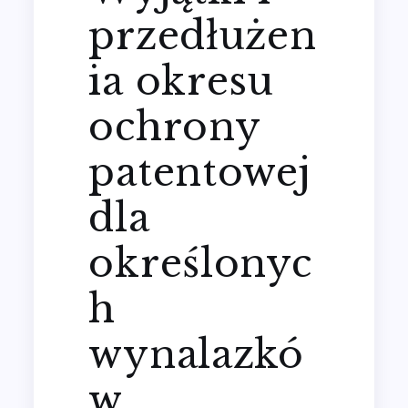
przedłużen
ia okresu
ochrony
patentowej
dla
określonyc
h
wynalazkó
w