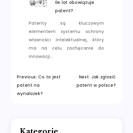
Ile lat obowiązuje
patent?
Patenty są kluczowym
elementem systemu ochrony
własności intelektualnej, który
ma na celu zachęcanie do
innowacji…
Nawigacja
Previous:
Co to jest
Next:
Jak zgłosić
patent na
patent w polsce?
wpisu
wynalazek?
Kategorie