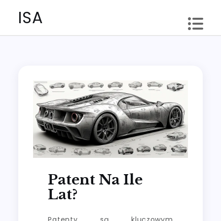
Skip
ISA
to
content
Patent Na Ile
Lat?
Patenty są kluczowym