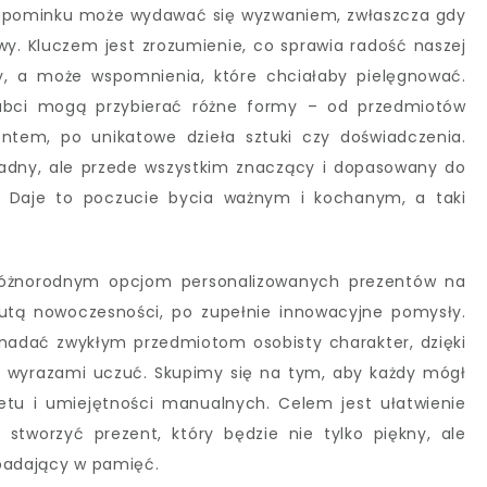
 upominku może wydawać się wyzwaniem, zwłaszcza gdy
. Kluczem jest zrozumienie, co sprawia radość naszej
ry, a może wspomnienia, które chciałaby pielęgnować.
Babci mogą przybierać różne formy – od przedmiotów
ntem, po unikatowe dzieła sztuki czy doświadczenia.
 ładny, ale przede wszystkim znaczący i dopasowany do
i. Daje to poczucie bycia ważnym i kochanym, a taki
j różnorodnym opcjom personalizowanych prezentów na
nutą nowoczesności, po zupełnie innowacyjne pomysły.
nadać zwykłym przedmiotom osobisty charakter, dzięki
 wyrazami uczuć. Skupimy się na tym, aby każdy mógł
dżetu i umiejętności manualnych. Celem jest ułatwienie
stworzyć prezent, który będzie nie tylko piękny, ale
apadający w pamięć.