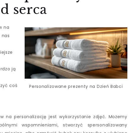
d serca
w na
d nas
t
iejsze
rdzo ją
rzyć coś
Personalizowane prezenty na Dzień Babci
y
w na personalizację jest wykorzystanie zdjęć. Możemy
ólnymi wspomnieniami, stworzyć spersonalizowany