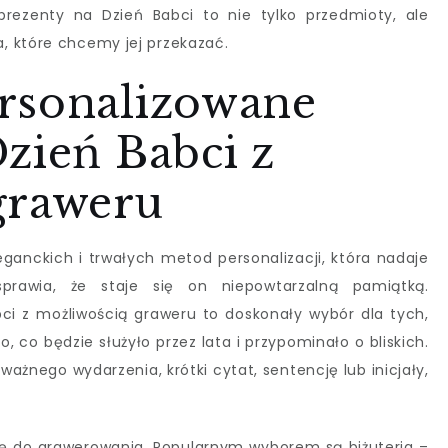
 prezenty na Dzień Babci to nie tylko przedmioty, ale
, które chcemy jej przekazać.
rsonalizowane
zień Babci z
graweru
eganckich i trwałych metod personalizacji, która nadaje
sprawia, że staje się on niepowtarzalną pamiątką.
ci z możliwością graweru to doskonały wybór dla tych,
co będzie służyło przez lata i przypominało o bliskich.
ażnego wydarzenia, krótki cytat, sentencję lub inicjały,
ę do grawerowania. Popularnym wyborem są biżuteria –