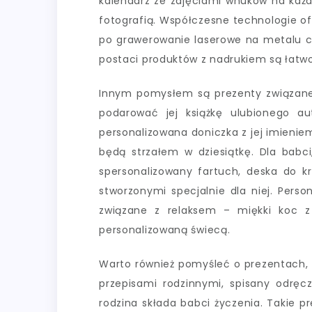
kalendarz ze zdjęciami wnuków na każd
fotografią. Współczesne technologie of
po grawerowanie laserowe na metalu cz
postaci produktów z nadrukiem są łatwo
Innym pomysłem są prezenty związane 
podarować jej książkę ulubionego au
personalizowana doniczka z jej imieni
będą strzałem w dziesiątkę. Dla babc
spersonalizowany fartuch, deska do k
stworzonymi specjalnie dla niej. Pers
związane z relaksem – miękki koc z
personalizowaną świecą.
Warto również pomyśleć o prezentach, 
przepisami rodzinnymi, spisany odręc
rodzina składa babci życzenia. Takie 