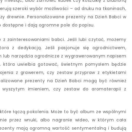
y miesiąc, albo zamówić kubek czy koszulkę z ulubioną
erują szeroki wybór możliwości – od druku na tkaninach,
y drewnie. Personalizowane prezenty na Dzień Babci w
 dostępne i dają ogromne pole do popisu.
z zainteresowaniami babci. Jeśli lubi czytać, możemy
tora z dedykacją. Jeśli pasjonuje się ogrodnictwem,
em lub narzędzia ogrodnicze z wygrawerowanym napisem
i, która uwielbia gotować, świetnym pomysłem będzie
rojenia z grawerem, czy zestaw przypraw z etykietami
onalizowane prezenty na Dzień Babci mogą być również
 wyszytym imieniem, czy zestaw do aromaterapii z
które łączą pokolenia. Może to być album ze wspólnymi
znie przez wnuki, albo nagranie wideo, w którym cała
prezenty mają ogromną wartość sentymentalną i budują