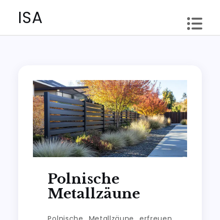
Skip
ISA
to
content
Polnische
Metallzäune
Polnische Metallzäune erfreuen