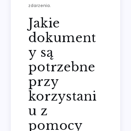
zdarzenia.
Jakie
dokument
y są
potrzebne
przy
korzystani
u z
pomocy