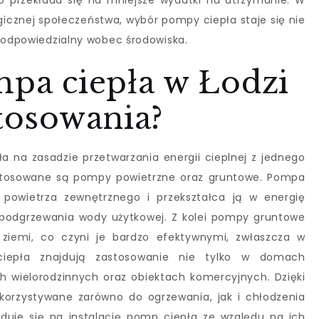
 przekłada się na mniejsze wydatki na utrzymanie. W
icznej społeczeństwa, wybór pompy ciepła staje się nie
e odpowiedzialny wobec środowiska.
mpa ciepła w Łodzi
stosowania?
ła na zasadzie przetwarzania energii cieplnej z jednego
 stosowane są pompy powietrzne oraz gruntowe. Pompa
 powietrza zewnętrznego i przekształca ją w energię
podgrzewania wody użytkowej. Z kolei pompy gruntowe
ziemi, co czyni je bardzo efektywnymi, zwłaszcza w
ciepła znajdują zastosowanie nie tylko w domach
h wielorodzinnych oraz obiektach komercyjnych. Dzięki
orzystywane zarówno do ogrzewania, jak i chłodzenia
duje się na instalację pomp ciepła ze względu na ich