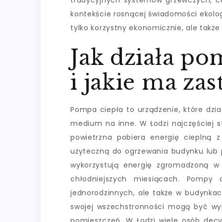
tradycyjnych systemów grzewczych, co
kontekście rosnącej świadomości ekolog
tylko korzystny ekonomicznie, ale takż
Jak działa po
i jakie ma za
Pompa ciepła to urządzenie, które dzia
medium na inne. W Łodzi najczęściej
powietrzna pobiera energię cieplną z
użyteczną do ogrzewania budynku lub 
wykorzystują energię zgromadzoną w 
chłodniejszych miesiącach. Pompy 
jednorodzinnych, ale także w budynkac
swojej wszechstronności mogą być wyk
pomieszczeń. W Łodzi wiele osób decy