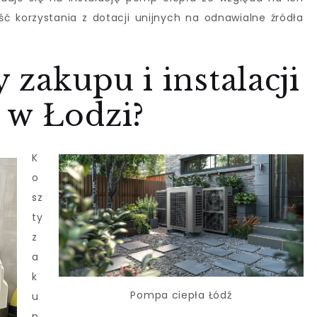
ość korzystania z dotacji unijnych na odnawialne źródła
y zakupu i instalacji
 w Łodzi?
K
o
sz
ty
z
a
k
Pompa ciepła Łódź
u
p