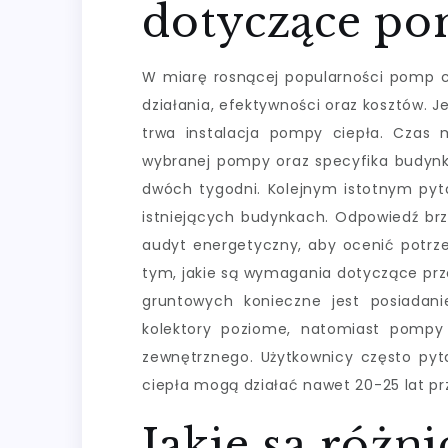
dotyczące po
W miarę rosnącej popularności pomp ci
działania, efektywności oraz kosztów. J
trwa instalacja pompy ciepła. Czas m
wybranej pompy oraz specyfika budynku
dwóch tygodni. Kolejnym istotnym py
istniejących budynkach. Odpowiedź brzm
audyt energetyczny, aby ocenić potrze
tym, jakie są wymagania dotyczące prz
gruntowych konieczne jest posiadani
kolektory poziome, natomiast pompy
zewnętrznego. Użytkownicy często py
ciepła mogą działać nawet 20-25 lat pr
Jakie są różn