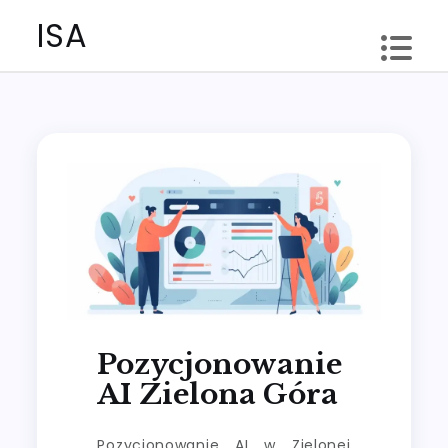
Skip
ISA
to
content
Pozycjonowanie
AI Zielona Góra
Pozycjonowanie AI w Zielonej