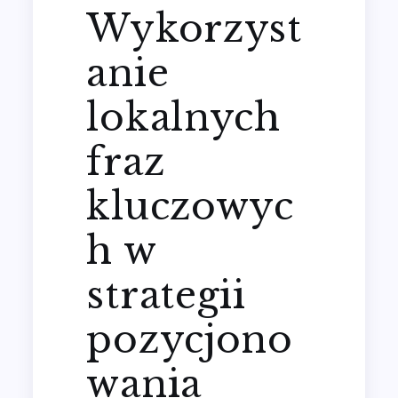
Wykorzyst
anie
lokalnych
fraz
kluczowyc
h w
strategii
pozycjono
wania