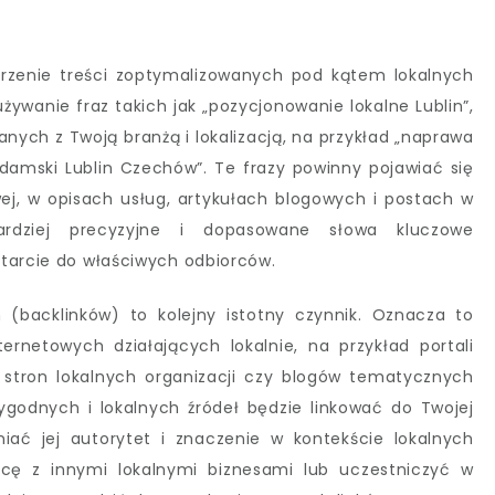
zenie treści zoptymalizowanych pod kątem lokalnych
żywanie fraz takich jak „pozycjonowanie lokalne Lublin”,
anych z Twoją branżą i lokalizacją, na przykład „naprawa
 damski Lublin Czechów”. Te frazy powinny pojawiać się
wej, w opisach usług, artykułach blogowych i postach w
rdziej precyzyjne i dopasowane słowa kluczowe
otarcie do właściwych odbiorców.
 (backlinków) to kolejny istotny czynnik. Oznacza to
ternetowych działających lokalnie, na przykład portali
 stron lokalnych organizacji czy blogów tematycznych
ygodnych i lokalnych źródeł będzie linkować do Twojej
iać jej autorytet i znaczenie w kontekście lokalnych
cę z innymi lokalnymi biznesami lub uczestniczyć w