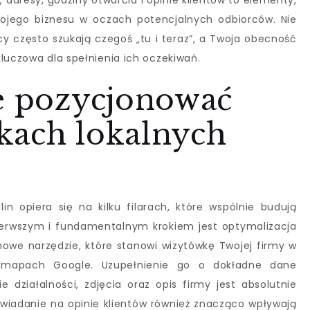
adresy, godziny otwarcia i opinie klientów to elementy,
wojego biznesu w oczach potencjalnych odbiorców. Nie
y często szukają czegoś „tu i teraz”, a Twoja obecność
luczowa dla spełnienia ich oczekiwań.
ie pozycjonować
kach lokalnych
in opiera się na kilku filarach, które wspólnie budują
ierwszym i fundamentalnym krokiem jest optymalizacja
mowe narzędzie, które stanowi wizytówkę Twojej firmy w
 mapach Google. Uzupełnienie go o dokładne dane
e działalności, zdjęcia oraz opis firmy jest absolutnie
owiadanie na opinie klientów również znacząco wpływają