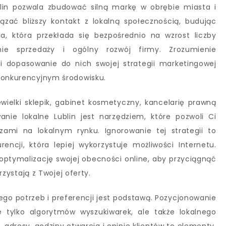
lin pozwala zbudować silną markę w obrębie miasta i
ązać bliższy kontakt z lokalną społecznością, budując
cja, która przekłada się bezpośrednio na wzrost liczby
nie sprzedaży i ogólny rozwój firmy. Zrozumienie
 dopasowanie do nich swojej strategii marketingowej
 konkurencyjnym środowisku.
ewielki sklepik, gabinet kosmetyczny, kancelarię prawną
nie lokalne Lublin jest narzędziem, które pozwoli Ci
ami na lokalnym rynku. Ignorowanie tej strategii to
encji, która lepiej wykorzystuje możliwości Internetu.
optymalizację swojej obecności online, aby przyciągnąć
orzystają z Twojej oferty.
jego potrzeb i preferencji jest podstawą. Pozycjonowanie
 tylko algorytmów wyszukiwarek, ale także lokalnego