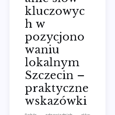
kluczowyc
h w
pozycjono
waniu
lokalnym
Szczecin –
praktyczne
wskazówki
Dobór odpowiednich słów