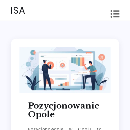
Skip
ISA
to
content
Pozycjonowanie
Opole
Pozycjonowanie w Opolu to