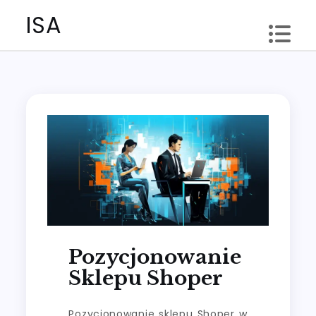
Skip
ISA
to
content
Pozycjonowanie
Sklepu Shoper
Pozycjonowanie sklepu Shoper w