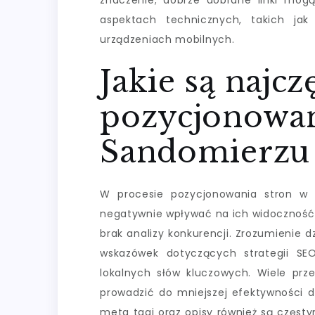
znaczenie; dobrze dobrane linki mog
aspektach technicznych, takich ja
urządzeniach mobilnych.
Jakie są najcz
pozycjonowan
Sandomierzu
W procesie pozycjonowania stron w 
negatywnie wpływać na ich widoczność 
brak analizy konkurencji. Zrozumienie 
wskazówek dotyczących strategii S
lokalnych słów kluczowych. Wiele prz
prowadzić do mniejszej efektywności d
meta tagi oraz opisy również są częst