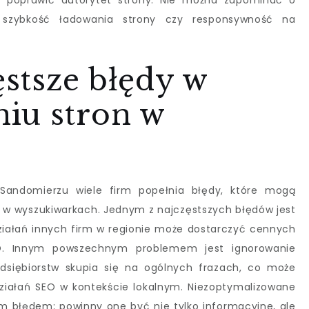
ą poprawić autorytet strony. Nie można zapominać o
k szybkość ładowania strony czy responsywność na
ęstsze błędy w
iu stron w
Sandomierzu wiele firm popełnia błędy, które mogą
w wyszukiwarkach. Jednym z najczęstszych błędów jest
działań innych firm w regionie może dostarczyć cennych
EO. Innym powszechnym problemem jest ignorowanie
edsiębiorstw skupia się na ogólnych frazach, co może
ziałań SEO w kontekście lokalnym. Niezoptymalizowane
ym błędem; powinny one być nie tylko informacyjne, ale