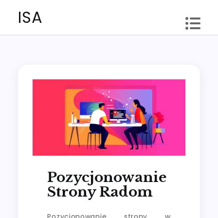
Skip
ISA
to
content
Pozycjonowanie
Strony Radom
Pozycjonowanie strony w