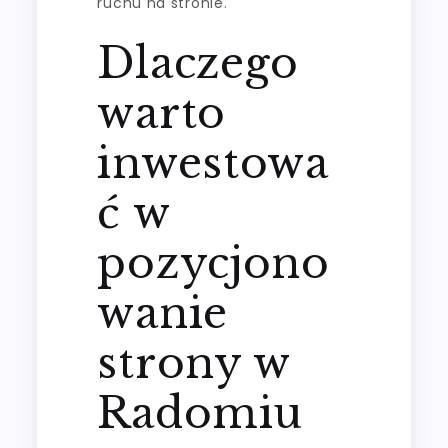
ruchu na stronie.
Dlaczego
warto
inwestowa
ć w
pozycjono
wanie
strony w
Radomiu