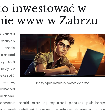
to inwestować w
nie www w Zabrzu
w Zabrzu
a małych
. Przede
oczności
szy ruch
chody ze
iększość
 online,
Pozycjonowanie www Zabrze
kiwania
znesu.
owanie marki oraz jej reputacji poprzez publikację
tywnych opinii od klientów. Co więcej, działania SEO są