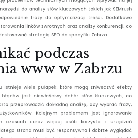
ację problemów technicznych mogących wpływać na jej
narzędzi do analizy słów kluczowych takich jak SEMrush
dpowiednie frazy do optymalizacji treści. Dodatkowo
torowania linków zwrotnych oraz analizy konkurencji, co
 dostosować strategię SEO do specyfiki Zabrza.
nikać podczas
nia www w Zabrzu
istnieje wiele pułapek, które mogą zniweczyć efekty
 błędów jest niewłaściwy dobór słów kluczowych, co
arto przeprowadzić dokładną analizę, aby wybrać frazy,
 użytkowników. Kolejnym problemem jest ignorowanie
zych czasach coraz więcej osób korzysta z urządzeń
dlatego strona musi być responsywna i dobrze wyglądać