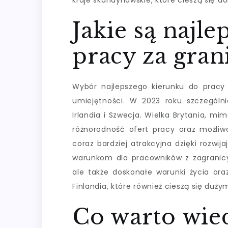
kraje skandynawskie, które cieszą się d
Jakie są najle
pracy za gran
Wybór najlepszego kierunku do pracy 
umiejętności. W 2023 roku szczególni
Irlandia i Szwecja. Wielka Brytania, mi
różnorodność ofert pracy oraz możliwoś
coraz bardziej atrakcyjna dzięki rozw
warunkom dla pracowników z zagranicy.
ale także doskonałe warunki życia oraz
Finlandia, które również cieszą się duż
Co warto wie