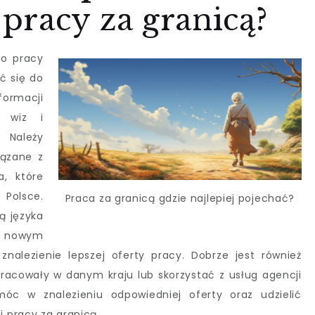
pracy za granicą?
do pracy
ć się do
formacji
 wiz i
 Należy
iązane z
a, które
 Polsce.
Praca za granicą gdzie najlepiej pojechać?
ą języka
w nowym
nalezienie lepszej oferty pracy. Dobrze jest również
pracowały w danym kraju lub skorzystać z usług agencji
óc w znalezieniu odpowiedniej oferty oraz udzielić
 pracy za granicą.