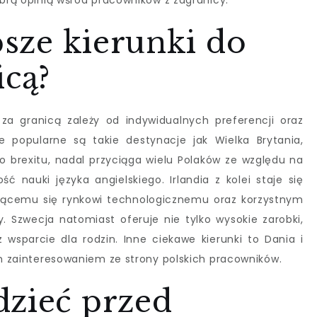
obrą opinią wśród pracowników z zagranicy.
psze kierunki do
icą?
za granicą zależy od indywidualnych preferencji oraz
e popularne są takie destynacje jak Wielka Brytania,
mo brexitu, nadal przyciąga wielu Polaków ze względu na
ć nauki języka angielskiego. Irlandia z kolei staje się
ijającemu się rynkowi technologicznemu oraz korzystnym
 Szwecja natomiast oferuje nie tylko wysokie zarobki,
 wsparcie dla rodzin. Inne ciekawe kierunki to Dania i
ym zainteresowaniem ze strony polskich pracowników.
dzieć przed