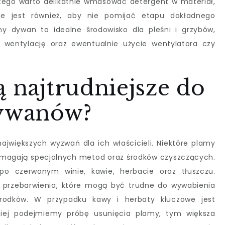
ego warto delikatnie wmasować detergent w materiał,
e jest również, aby nie pomijać etapu dokładnego
y dywan to idealne środowisko dla pleśni i grzybów,
 wentylację oraz ewentualnie użycie wentylatora czy
ą najtrudniejsze do
dywanów?
jwiększych wyzwań dla ich właścicieli. Niektóre plamy
wymagają specjalnych metod oraz środków czyszczących.
po czerwonym winie, kawie, herbacie oraz tłuszczu.
 przebarwienia, które mogą być trudne do wywabienia
środków. W przypadku kawy i herbaty kluczowe jest
ciej podejmiemy próbę usunięcia plamy, tym większa