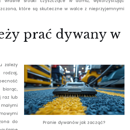
ć własne środki czyszczące w domu, wykorzystując
yszczona, które są skuteczne w walce z nieprzyjemnymi
leży prać dywany w
u zależy
 rodzaj,
becność
 biorąc,
 raz lub
z małymi
mowymi
szona do
Pranie dywanów jak zacząć?
egularne