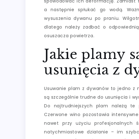
spowodować ich deformację. Zamiast t
a następnie spłukać go wodą. Ważn
wysuszenia dywanu po praniu. Wilgotn
dlatego należy zadbać o odpowiednią
osuszacza powietrza.
Jakie plamy s
usunięcia z 
Usuwanie plam z dywanów to jedno z na
są szczególnie trudne do usunięcia i 
Do najtrudniejszych plam należą te 
Czerwone wino pozostawia intensywne
nawet przy użyciu profesjonalnych 
natychmiastowe działanie – im szyb