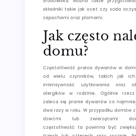
środowiska. Można także przygotowa
składniki takie jak ocet czy soda ocz
zapachami oraz plamami.
Jak często na
domu?
Częstotliwość prania dywanów w dom
od wielu czynników, takich jak ich
intensywność użytkowania oraz o
alergików w rodzinie. Ogólnie rzecz
zaleca się pranie dywanów co najmniej
dwa razy w roku. W przypadku domów 
dziećmi lub zwierzętami do
częstotliwość ta powinna być zwięk
trzech lub czterech razy rocznie. R