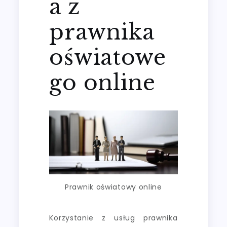
a z
prawnika
oświatowe
go online
Prawnik oświatowy online
Korzystanie z usług prawnika