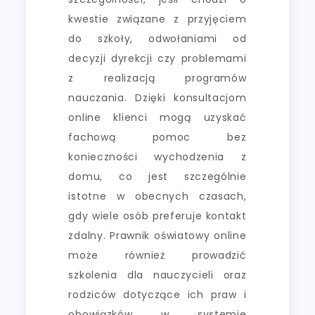
kwestie związane z przyjęciem
do szkoły, odwołaniami od
decyzji dyrekcji czy problemami
z realizacją programów
nauczania. Dzięki konsultacjom
online klienci mogą uzyskać
fachową pomoc bez
konieczności wychodzenia z
domu, co jest szczególnie
istotne w obecnych czasach,
gdy wiele osób preferuje kontakt
zdalny. Prawnik oświatowy online
może również prowadzić
szkolenia dla nauczycieli oraz
rodziców dotyczące ich praw i
obowiązków w systemie