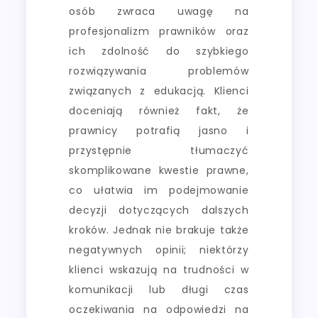
osób zwraca uwagę na
profesjonalizm prawników oraz
ich zdolność do szybkiego
rozwiązywania problemów
związanych z edukacją. Klienci
doceniają również fakt, że
prawnicy potrafią jasno i
przystępnie tłumaczyć
skomplikowane kwestie prawne,
co ułatwia im podejmowanie
decyzji dotyczących dalszych
kroków. Jednak nie brakuje także
negatywnych opinii; niektórzy
klienci wskazują na trudności w
komunikacji lub długi czas
oczekiwania na odpowiedzi na