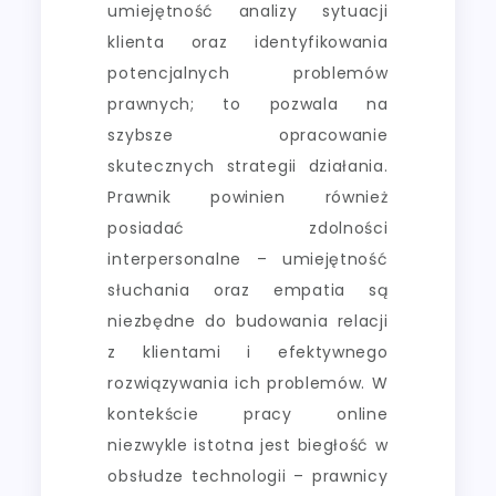
umiejętność analizy sytuacji
klienta oraz identyfikowania
potencjalnych problemów
prawnych; to pozwala na
szybsze opracowanie
skutecznych strategii działania.
Prawnik powinien również
posiadać zdolności
interpersonalne – umiejętność
słuchania oraz empatia są
niezbędne do budowania relacji
z klientami i efektywnego
rozwiązywania ich problemów. W
kontekście pracy online
niezwykle istotna jest biegłość w
obsłudze technologii – prawnicy