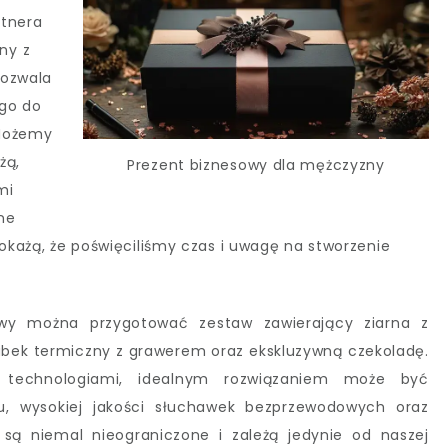
rtnera
ny z
pozwala
ego do
 Możemy
żą,
Prezent biznesowy dla mężczyzny
mi
ne
pokażą, że poświęciliśmy czas i uwagę na stworzenie
kawy można przygotować zestaw zawierający ziarna z
kubek termiczny z grawerem oraz ekskluzywną czekoladę.
 technologiami, idealnym rozwiązaniem może być
u, wysokiej jakości słuchawek bezprzewodowych oraz
 są niemal nieograniczone i zależą jedynie od naszej