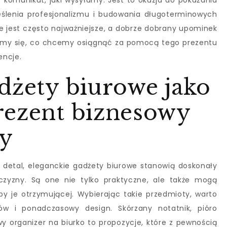
o komunikat, jaki wysyłamy. Jest to okazja do pokazania
kreślenia profesjonalizmu i budowania długoterminowych
ie jest często najważniejsze, a dobrze dobrany upominek
my się, co chcemy osiągnąć za pomocą tego prezentu
encje.
dżety biurowe jako
rezent biznesowy
y
dy detal, eleganckie gadżety biurowe stanowią doskonały
zyzny. Są one nie tylko praktyczne, ale także mogą
oby je otrzymującej. Wybierając takie przedmioty, warto
ów i ponadczasowy design. Skórzany notatnik, pióro
y organizer na biurko to propozycje, które z pewnością