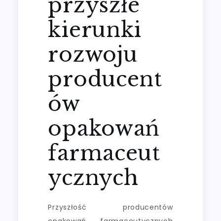
przyszłe
kierunki
rozwoju
producent
ów
opakowań
farmaceut
ycznych
Przyszłość producentów
opakowań farmaceutycznych