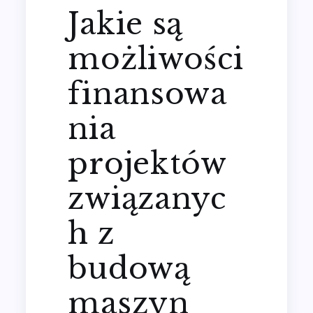
Jakie są
możliwości
finansowa
nia
projektów
związanyc
h z
budową
maszyn