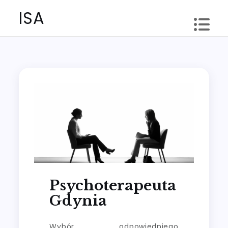
Skip
ISA
to
content
Psychoterapeuta
Gdynia
Wybór odpowiedniego