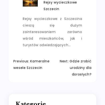
Rejsy wycieczkowe
Szczecin
Rejsy wycieczkowe z Szczecina
cieszą się dużym
zainteresowaniem zarówno
wśród mieszkańców, jak i
turystów odwiedzających…
Nawigacja
Previous:
Kameralne
Next:
Gdzie zrobić
wesele Szczecin
urodziny dla
wpisu
dorosłych?
Kategorie