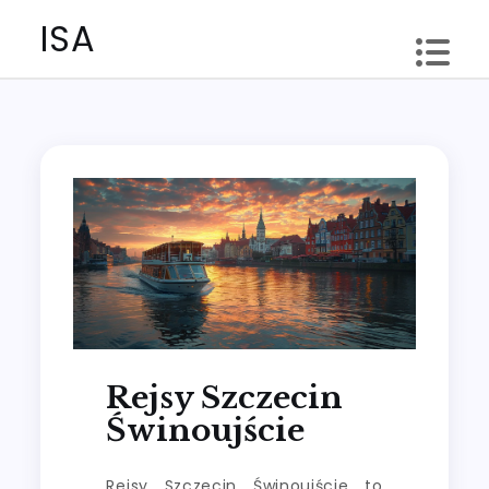
Skip
ISA
to
content
Rejsy Szczecin
Świnoujście
Rejsy Szczecin Świnoujście to