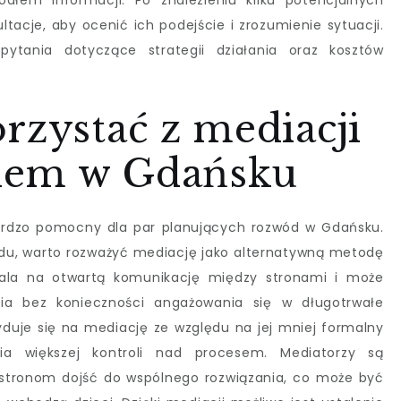
łem informacji. Po znalezieniu kilku potencjalnych
acje, aby ocenić ich podejście i zrozumienie sytuacji.
tania dotyczące strategii działania oraz kosztów
rzystać z mediacji
dem w Gdańsku
ardzo pomocny dla par planujących rozwód w Gdańsku.
du, warto rozważyć mediację jako alternatywną metodę
zwala na otwartą komunikację między stronami i może
nia bez konieczności angażowania się w długotrwałe
uje się na mediację ze względu na jej mniej formalny
ia większej kontroli nad procesem. Mediatorzy są
stronom dojść do wspólnego rozwiązania, co może być