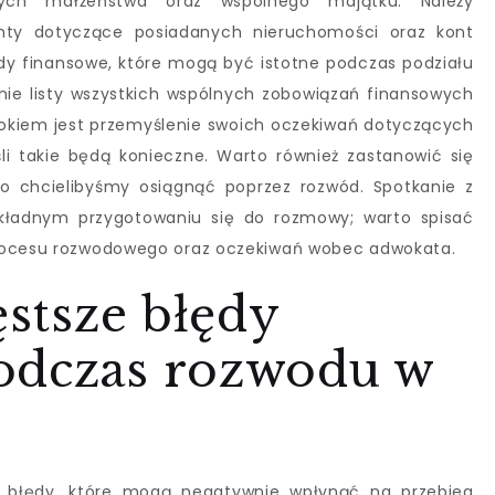
ych małżeństwa oraz wspólnego majątku. Należy
nty dotyczące posiadanych nieruchomości oraz kont
dy finansowe, które mogą być istotne podczas podziału
nie listy wszystkich wspólnych zobowiązań finansowych
okiem jest przemyślenie swoich oczekiwań dotyczących
śli takie będą konieczne. Warto również zastanowić się
co chcielibyśmy osiągnąć poprzez rozwód. Spotkanie z
ładnym przygotowaniu się do rozmowy; warto spisać
procesu rozwodowego oraz oczekiwań wobec adwokata.
ęstsze błędy
odczas rozwodu w
a błędy, które mogą negatywnie wpłynąć na przebieg