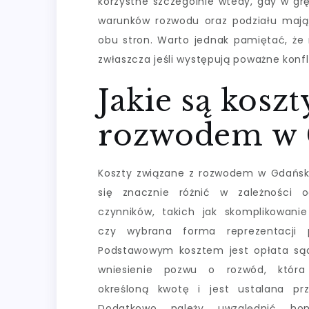
korzystne szczególnie wtedy, gdy w grę
warunków rozwodu oraz podziału majątk
obu stron. Warto jednak pamiętać, że 
zwłaszcza jeśli występują poważne kon
Jakie są kosz
rozwodem w 
Koszty związane z rozwodem w Gdańs
się znacznie różnić w zależności o
czynników, takich jak skomplikowani
czy wybrana forma reprezentacji p
Podstawowym kosztem jest opłata są
wniesienie pozwu o rozwód, która
określoną kwotę i jest ustalana pr
Dodatkowo należy uwzględnić hon