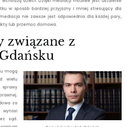
 wchodzą dzieci. Dzięki mediacji możliwe jest ustalenie
u w sposób bardziej przyjazny i mniej stresujący dla
mediacja nie zawsze jest odpowiednia dla każdej pary,
flikty lub przemoc domowa.
ty związane z
Gdańsku
ku mogą
d wielu
e sprawy
rawnej.
dowa za
 wynosi
zez sąd.
orarium