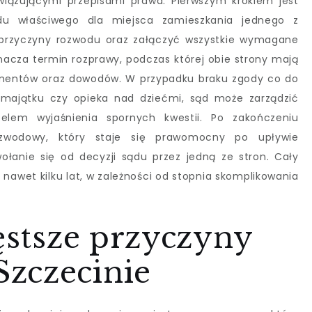
iązującymi przepisami prawa. Pierwszym krokiem jest
u właściwego dla miejsca zamieszkania jednego z
przyczyny rozwodu oraz załączyć wszystkie wymagane
acza termin rozprawy, podczas której obie strony mają
umentów oraz dowodów. W przypadku braku zgody co do
 majątku czy opieka nad dziećmi, sąd może zarządzić
lem wyjaśnienia spornych kwestii. Po zakończeniu
zwodowy, który staje się prawomocny po upływie
łanie się od decyzji sądu przez jedną ze stron. Cały
nawet kilku lat, w zależności od stopnia skomplikowania
zęstsze przyczyny
zczecinie