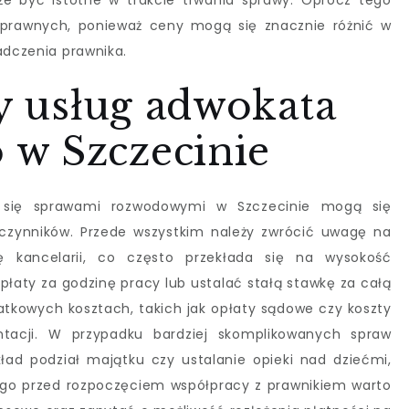
e być istotne w trakcie trwania sprawy. Oprócz tego
 prawnych, ponieważ ceny mogą się znacznie różnić w
adczenia prawnika.
ty usług adwokata
w Szczecinie
 się sprawami rozwodowymi w Szczecinie mogą się
 czynników. Przede wszystkim należy zwrócić uwagę na
 kancelarii, co często przekłada się na wysokość
łaty za godzinę pracy lub ustalać stałą stawkę za całą
tkowych kosztach, takich jak opłaty sądowe czy koszty
acji. W przypadku bardziej skomplikowanych spraw
ad podział majątku czy ustalanie opieki nad dziećmi,
go przed rozpoczęciem współpracy z prawnikiem warto