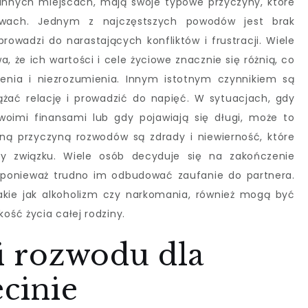
innych miejscach, mają swoje typowe przyczyny, które
awach. Jednym z najczęstszych powodów jest brak
owadzi do narastających konfliktów i frustracji. Wiele
, że ich wartości i cele życiowe znacznie się różnią, co
nia i niezrozumienia. Innym istotnym czynnikiem są
żać relację i prowadzić do napięć. W sytuacjach, gdy
woimi finansami lub gdy pojawiają się długi, może to
ejną przyczyną rozwodów są zdrady i niewierność, które
ty związku. Wiele osób decyduje się na zakończenie
 ponieważ trudno im odbudować zaufanie do partnera.
akie jak alkoholizm czy narkomania, również mogą być
ść życia całej rodziny.
ki rozwodu dla
ecinie