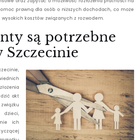
nsowe oraz zapytać o możliwość rozłożenia płatności na
że pomoc prawną dla osób o niższych dochodach, co może
się wysokich kosztów związanych z rozwodem.
nty są potrzebne
 Szczecinie
zecinie,
iednich
złożenia
dzić akt
 związku
dzieci,
nie ich
tyczącej
 majątku