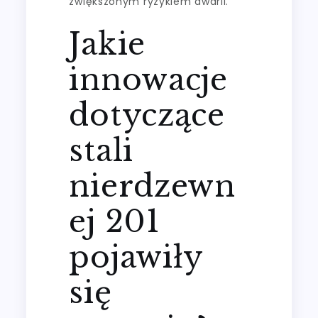
zwiększonym ryzykiem awarii.
Jakie
innowacje
dotyczące
stali
nierdzewn
ej 201
pojawiły
się