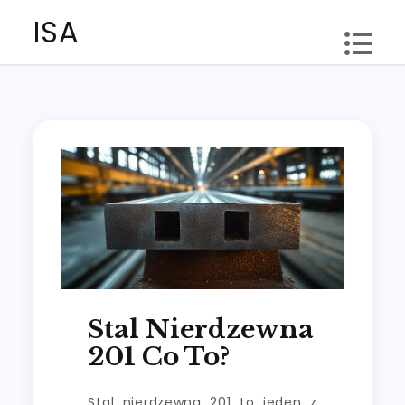
Skip
ISA
to
content
Stal Nierdzewna
201 Co To?
Stal nierdzewna 201 to jeden z