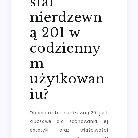
stal
nierdzewn
ą 201 w
codzienny
m
użytkowan
iu?
Dbanie o stal nierdzewną 201 jest
kluczowe dla zachowania jej
estetyki oraz właściwości