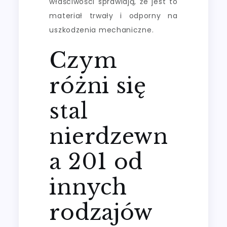
właściwości sprawiają, że jest to
materiał trwały i odporny na
uszkodzenia mechaniczne.
Czym
różni się
stal
nierdzewn
a 201 od
innych
rodzajów