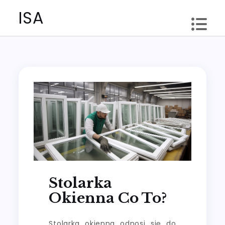
Skip
ISA
to
content
Stolarka
Okienna Co To?
Stolarka okienna odnosi się do