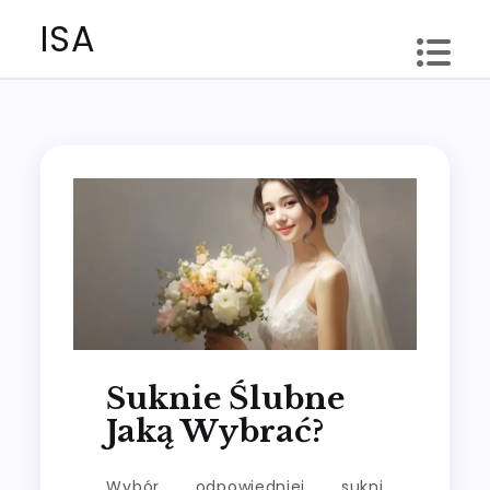
Skip
ISA
to
content
Suknie Ślubne
Jaką Wybrać?
Wybór odpowiedniej sukni